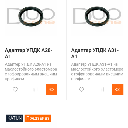
Адаптер УПДК А28-
Адаптер УПДК А31-
А1
А1
Адаптер УПДК А28-А1 из
Адаптер УПДК А31-А1 из
маслостойкого эластомера
маслостойкого эластомера
с гофрированным внешним
с гофрированным внешним
профилем...
профилем...
KATUN
Предзаказ