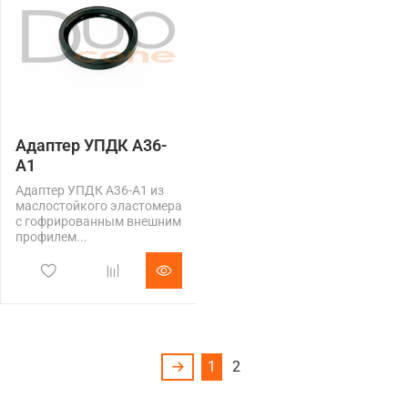
Адаптер УПДК А36-
А1
Адаптер УПДК А36-А1 из
маслостойкого эластомера
с гофрированным внешним
профилем...
1
2