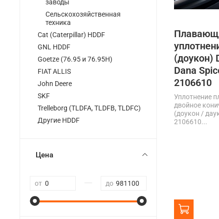
заводы
Сельскохозяйственная
техника
Плавающ
Cat (Caterpillar) HDDF
уплотнен
GNL HDDF
(доукон) 
Goetze (76.95 и 76.95H)
Dana Spic
FIAT ALLIS
2106610
John Deere
SKF
Уплотнение 
двойное кони
Trelleborg (TLDFA, TLDFB, TLDFC)
(доукон / дау
Другие HDDF
2106610...
Цена
—
от
до