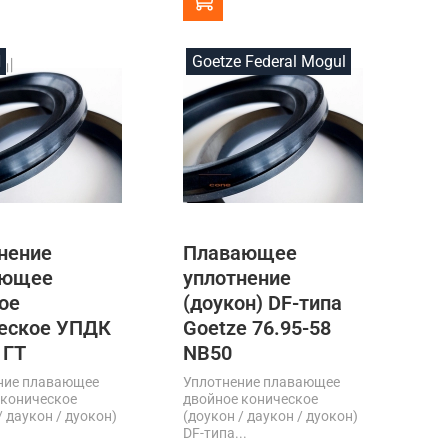
N
Goetze Federal Mogul
нение
Плавающее
ающее
уплотнение
ое
(доукон) DF-типа
еское УПДК
Goetze 76.95-58
 ГТ
NB50
ние плавающее
Уплотнение плавающее
 коническое
двойное коническое
/ даукон / дуокон)
(доукон / даукон / дуокон)
DF-типа...