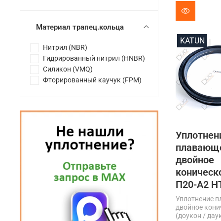
Материал трапец.кольца
KATUN
Нитрил (NBR)
Гидрированный нитрил (HNBR)
Силикон (VMQ)
Фторированный каучук (FPM)
Уплотнен
плавающ
двойное
коническ
П20-А2 Н
Уплотнение 
двойное кони
(доукон / дау