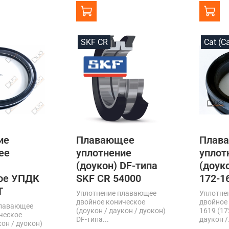
SKF CR
Cat (Ca
ие
Плавающее
Плав
ее
уплотнение
уплот
(доукон) DF-типа
(доук
ое УПДК
SKF CR 54000
172-1
Т
Уплотнение плавающее
Уплотне
двойное коническое
двойное 
плавающее
(доукон / даукон / дуокон)
1619 (17
ческое
DF-типа...
даукон /.
кон / дуокон)