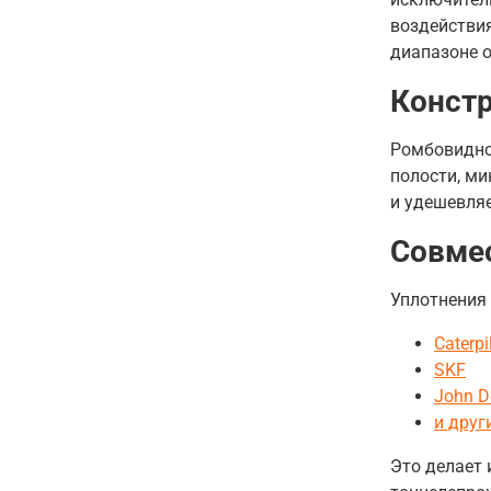
воздействи
диапазоне о
Конст
Ромбовидно
полости, ми
и удешевля
Совме
Уплотнения 
Caterpi
SKF
John D
и друг
Это делает 