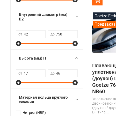
Внутренний диаметр (мм)
Goetze Fed
D2
Предзаказ
от
до
Высота (мм) H
Плавающ
уплотнен
от
до
(доукон) 
Goetze 76
NB60
Материал кольца круглого
Уплотнение 
сечения
двойное кони
(доукон / дау
DF-типа...
Нитрил (NBR)