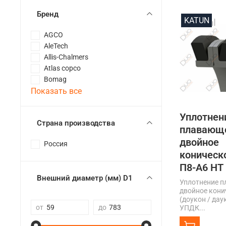
Бренд
KATUN
AGCO
AleTech
Allis-Chalmers
Atlas copco
Bomag
Показать все
Уплотнен
Страна производства
плавающ
двойное
Россия
коническ
П8-А6 НТ
Внешний диаметр (мм) D1
Уплотнение 
двойное кони
(доукон / дау
от
до
УПДК...