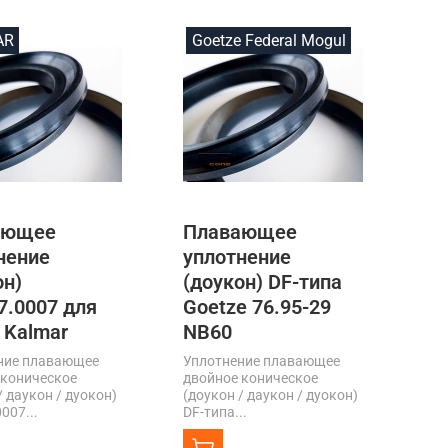
AR
Goetze Federal Mogul
ающее
Плавающее
нение
уплотнение
он)
(доукон) DF-типа
7.0007 для
Goetze 76.95-29
 Kalmar
NB60
ние плавающее
Уплотнение плавающее
 коническое
двойное коническое
/ даукон / дуокон)
(доукон / даукон / дуокон)
007...
DF-типа...