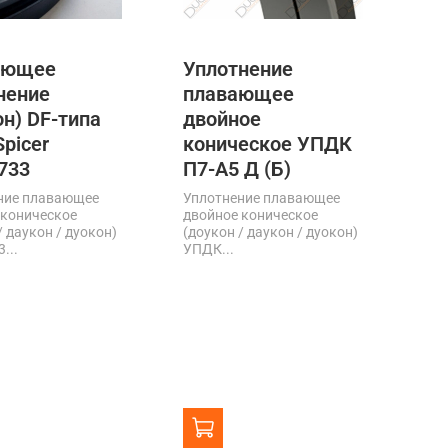
ающее
Уплотнение
нение
плавающее
он) DF-типа
двойное
Spicer
коническое УПДК
733
П7-А5 Д (Б)
ние плавающее
Уплотнение плавающее
 коническое
двойное коническое
/ даукон / дуокон)
(доукон / даукон / дуокон)
...
УПДК...