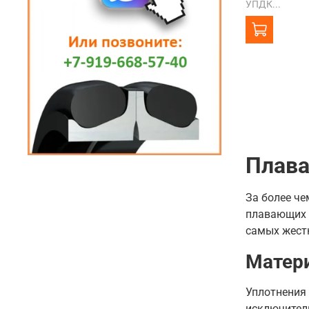
УПДК...
Плава
За более че
плавающих у
самых жестк
Матер
Уплотнения 
исключител