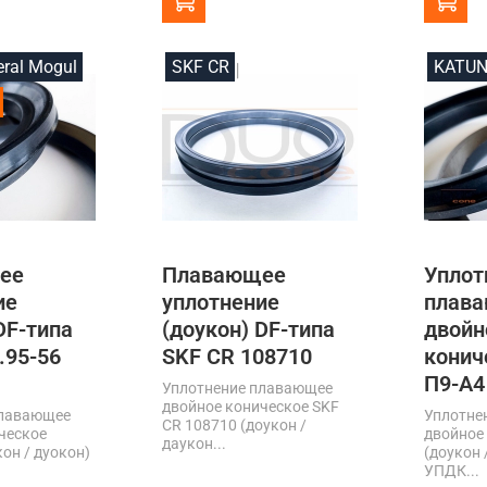
eral Mogul
SKF CR
KATU
ее
Плавающее
Уплот
ие
уплотнение
плав
DF-типа
(доукон) DF-типа
двойн
.95-56
SKF CR 108710
конич
П9-А4
Уплотнение плавающее
двойное коническое SKF
плавающее
Уплотне
CR 108710 (доукон /
ческое
двойное
даукон...
кон / дуокон)
(доукон 
УПДК...