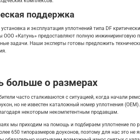
ходческих комплексов.
ческая поддержка
установка и эксплуатация уплотнений типа DF критически
ы ООО «Катунь» предоставляют полную инжиниринговую п
ные задачи. Наши эксперты готовы предложить техническ
ия.
ь больше о размерах
ители часто сталкиваются с ситуацией, когда начали рем
укон, но не известен каталожный номер уплотнения (OEM).
благодаря некоторым некомпетентным продавцам.
чаях мы приходим на помощь и подбираем уплотнение по 
олее 650 типоразмеров
доуконов, поэтому для нас это не 
ы обязательно учитываем возможный износ снятых с узла