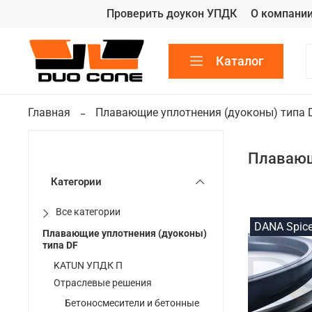
Проверить доукон УПДК
О компани
Каталог
Главная
Плавающие уплотнения (дуоконы) типа 
Плавающ
Категории
Все категории
DANA Spice
Плавающие уплотнения (дуоконы)
типа DF
KATUN УПДК П
Отраслевые решения
Бетоносмесители и бетонные