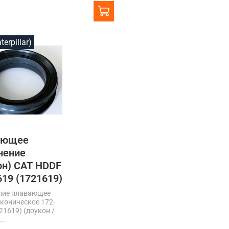
terpillar)
ающее
нение
он) CAT HDDF
619 (1721619)
ние плавающее
коническое 172-
21619) (доукон /
..