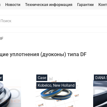
и
Новости
Техническая информация
Гарантии
Кон
DF
ие уплотнения (дуоконы) типа DF
r
Case
DANA S
Kobelco, New Holland