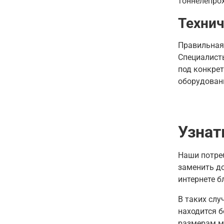
тоннелепро
Техни
Правильная 
Специалист
под конкрет
оборудован
Узнат
Наши потреб
заменить до
интернете 
В таких слу
находится
б
размерам м