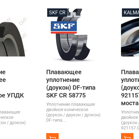
SKF CR
KALM
ие
Плавающее
Плав
ее
уплотнение
уплот
(доукон) DF-типа
(доук
ое УПДК
SKF CR 58775
92115
моста
Уплотнение плавающее
двойное коническое
плавающее
Уплотне
(доукон / даукон / дуокон)
ческое
двойное
DF-типа...
кон / дуокон)
(доукон 
921157.0