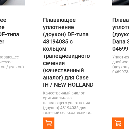
ее
Плавающее
Плав
ие
уплотнение
уплот
DF-типа
(доукон) DF-типа
(доук
er
48194035 с
Dana 
кольцом
04699
трапециевидного
плавающее
Уплотне
ческое
сечения
двойное
кон / дуокон)
(доукон 
(качественный
04699733
аналог) для Case
IH / NEW HOLLAND
Качественный аналог
оригинального
плавающего уплотнения
(доукон) 48194035 для
тяжелой сельхозтехники...