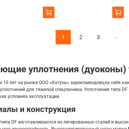
1
2
3
…
ющие уплотнения (дуоконы) 
м 10 лет на рынке ООО «Катунь» зарекомендовала себя к
плотнений для тяжелой спецтехники. Уплотнения типа DF
их условиях эксплуатации.
иалы и конструкция
типа DF изготавливаются из легированных сталей и высоко
ьную износостойкость. В
ысоколегированный чугун марки