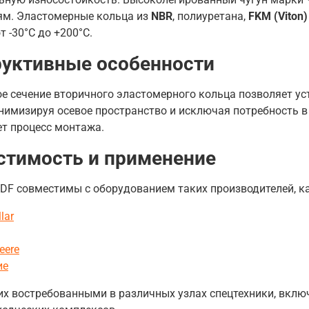
ям. Эластомерные кольца из
NBR
, полиуретана,
FKM (Viton)
т -30°C до +200°C.
руктивные особенности
е сечение вторичного эластомерного кольца позволяет у
нимизируя осевое пространство и исключая потребность в
ет процесс монтажа.
стимость и применение
DF совместимы с оборудованием таких производителей, ка
llar
eere
ие
их востребованными в различных узлах спецтехники, вкл