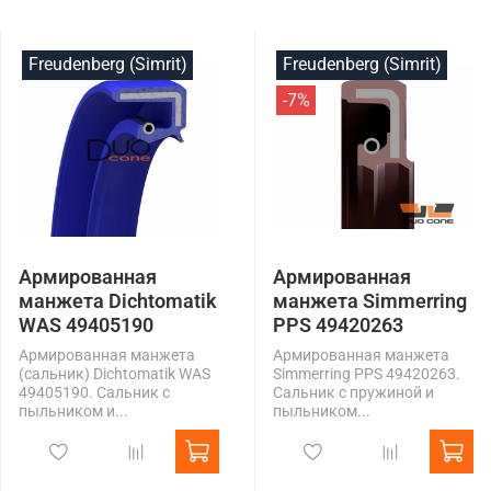
Freudenberg (Simrit)
Freudenberg (Simrit)
-7%
Армированная
Армированная
манжета Dichtomatik
манжета Simmerring
WAS 49405190
PPS 49420263
Армированная манжета
Армированная манжета
(сальник) Dichtomatik WAS
Simmerring PPS 49420263.
49405190. Сальник с
Сальник с пружиной и
пыльником и...
пыльником...