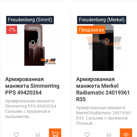
Freudenberg (Simrit)
Freudenberg (Merkel)
-7%
Предзаказ
Армированная
Армированная
манжета Simmerring
манжета Merkel
PPS 49420264
Radiamatic 24019361
R35
Армированная манжета
Simmerring PPS 49420264.
Армированная манжета
Сальник с пружиной и
Merkel Radiamatic 24019361
пыльником...
R35. Сальник с пружиной.
Полный...