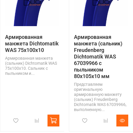
Армированная
Армированная
манжета Dichtomatik
манжета (сальник)
WAS 75x100x10
Freudenberg
Dichtomatik WAS
Армированная манжета
67039966 с
(сальник) Dichtomatik WAS
75x100x10. Сальник с
пыльником
пыльником и...
80x105x10 мм
Представляем
оригинальную
армированную манжету
(сальник) Freudenberg
Dichtomatik WAS 67039966,
выполненную...