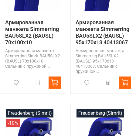
Армированная
Армированная
манжета Simmerring
манжета Simmerring
BAU5SLX2 (BAUSL)
BAU5SLX2 (BAUSL)
70x100x10
95x170x13 40413067
Армированная манжета
Армированная манжета
Simmerring Simrit BAU5SLX2
Simmerring BAU5SLX2
(BAUSL) 70x100x10.
(BAUSL) 95x170x13
Сальник с пружиной...
40413067. Сальник с
пружиной...
Freudenberg (Simrit)
Freudenberg (Simrit)
-10%