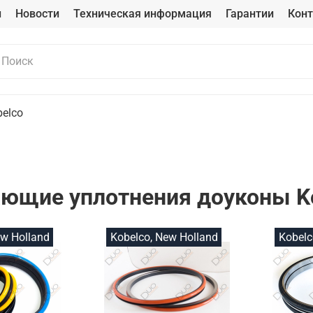
и
Новости
Техническая информация
Гарантии
Кон
belco
ющие уплотнения доуконы K
ew Holland
Kobelco, New Holland
Kobelc