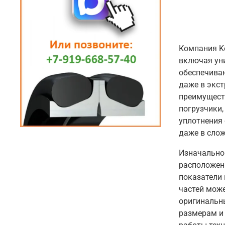
Компания K
включая ун
обеспечиваю
даже в экс
преимуществ
погрузчики,
уплотнения
даже в сло
Изначально
расположен
показатели 
частей мож
оригинальн
размерам и 