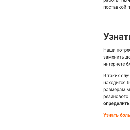
работы техн
поставкой 
Узнат
Наши потреб
заменить до
интернете 
В таких слу
находится
б
размерам м
резинового
определить
Узнать бол