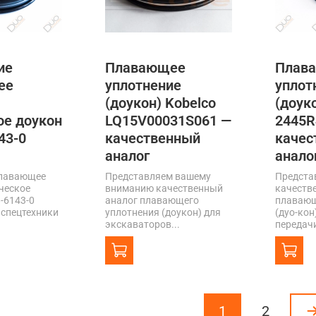
ие
Плавающее
Плав
ее
уплотнение
уплот
(доукон) Kobelco
(доук
ое доукон
LQ15V00031S061 —
2445R
43-0
качественный
качес
аналог
анало
плавающее
Представляем вашему
Предста
ческое
вниманию качественный
качеств
-6143-0
аналог плавающего
плавающ
спецтехники
уплотнения (доукон) для
(дуо-кон
экскаваторов...
передачи
1
2