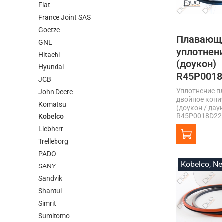
Fiat
France Joint SAS
Goetze
Плавающ
GNL
уплотнен
Hitachi
(доукон)
Hyundai
R45P001
JCB
Уплотнение 
John Deere
двойное кони
Komatsu
(доукон / дау
R45P0018D22.
Kobelco
Liebherr
Trelleborg
PADO
Kobelco, N
SANY
Sandvik
Shantui
Simrit
Sumitomo