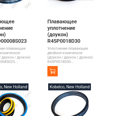
ающее
Плавающее
нение
уплотнение
он)
(доукон)
00008S023
R45P0018D30
ние плавающее
Уплотнение плавающее
 коническое
двойное коническое
/ даукон / дуокон)
(доукон / даукон / дуокон)
008S023...
R45P0018D30...
o, New Holland
Kobelco, New Holland