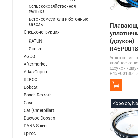
Сельскохозяйственная
техника
Бетоносмесители и бетонные
заводы
Плавающ
Спецконструкция
уплотнен
(доукон)
KATUN
R45P001
Goetze
AGCO
Уплотнение 
двойное кони
Aftermarket
(доукон / дау
Atlas Copco
R45P0018D15.
BERCO
Bobcat
Bosch Rexroth
Case
Kobelco, N
Cat (Caterpillar)
Daewoo Doosan
DANA Spicer
Epiroc