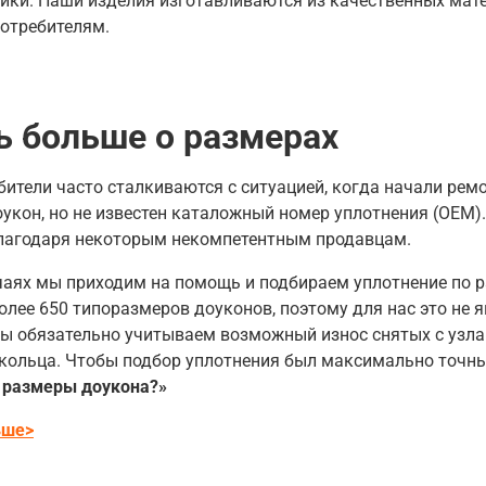
ики. Наши изделия изготавливаются из качественных мате
потребителям.
ь больше о размерах
ители часто сталкиваются с ситуацией, когда начали рем
укон, но не известен каталожный номер уплотнения (OEM).
благодаря некоторым некомпетентным продавцам.
чаях мы приходим на помощь и подбираем уплотнение по 
олее 650 типоразмеров
доуконов, поэтому для нас это не 
ы обязательно учитываем возможный износ снятых с узла
 кольца. Чтобы подбор уплотнения был максимально точ
 размеры доукона?»
ьше>