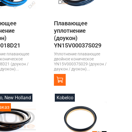
ающее
Плавающее
нение
уплотнение
он)
(доукон)
018D21
YN15V00037S029
ние плавающее
Уплотнение плавающее
 коническое
двойное коническое
8D21 (доукон /
YN15V00037S029 (доукон /
 дуокон)...
даукон / дуокон)...
o, New Holland
Kobelco
аказ