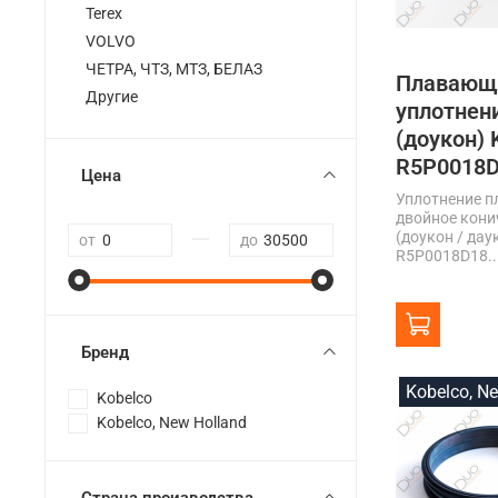
Terex
VOLVO
ЧЕТРА, ЧТЗ, МТЗ, БЕЛАЗ
Плавающ
Другие
уплотнен
(доукон)
R5P0018
Цена
Уплотнение 
двойное кони
—
(доукон / дау
от
до
R5P0018D18..
Бренд
Kobelco, N
Kobelco
Kobelco, New Holland
Страна производства