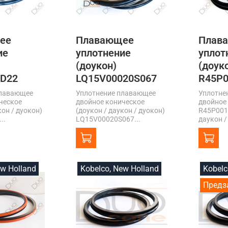
ее
Плавающее
Плав
ие
уплотнение
уплот
(доукон)
(доук
8D22
LQ15V00020S067
R45P0
плавающее
Уплотнение плавающее
Уплотне
ческое
двойное коническое
двойное
кон / дуокон)
(доукон / даукон / дуокон)
R45P001
..
LQ15V00020S067...
даукон /
ew Holland
Kobelco, New Holland
Kobelc
Предз