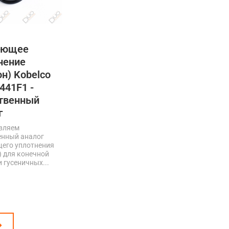
ающее
нение
он) Kobelco
441F1 -
твенный
г
вляем
енный аналог
его уплотнения
) для конечной
 гусеничных...