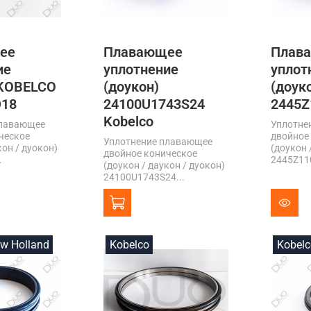
ее
Плавающее
Плав
ие
уплотнение
уплот
 KOBELCO
(доукон)
(доук
D18
24100U1743S24
2445Z
Kobelco
плавающее
Уплотне
ческое
двойное
Уплотнение плавающее
кон / дуокон)
(доукон 
двойное коническое
.
2445Z110
(доукон / даукон / дуокон)
24100U1743S24...
ew Holland
Kobelco
Kobelc