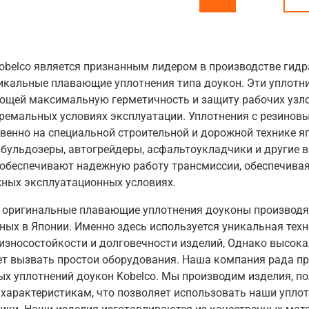
obelco является признанным лидером в производстве гидр
икальные плавающие уплотнения типа
доукон. Эти уплотн
щей максимальную герметичность и защиту рабочих узлов
тремальных условиях эксплуатации. Уплотнения с резинов
енно на специальной строительной и дорожной технике яп
 бульдозеры, автогрейдеры, асфальтоукладчики и другие 
 обеспечивают надежную работу трансмиссии, обеспечива
жных эксплуатационных условиях.
 оригинальные плавающие уплотнения доуконы производя
ных в Японии. Именно здесь используется уникальная тех
износостойкости и долговечности изделий, Однако высока
ет вызвать простои оборудования. Наша компания рада п
ых уплотнений доукон
Kobelco. Мы производим изделия, 
характеристикам, что позволяет использовать наши уплот