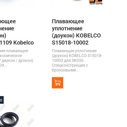
ающее
Плавающее
нение
уплотнение
он)
(доукон) KOBELCO
1109 Kobelco
S15018-10002
ние плавающее
Плавающее уплотнение
 коническое
(доукон) KOBELCO S15018-
/ даукон / дуокон)
10002 для SK030.
9...
Спецконструкция с
бронзовыми...
o