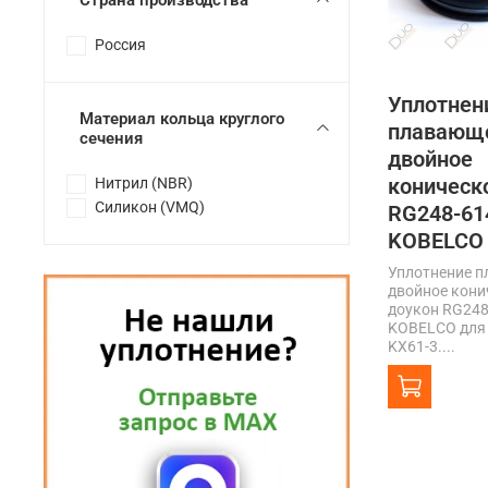
Россия
Уплотнен
Материал кольца круглого
плавающ
сечения
двойное
коническ
Нитрил (NBR)
Силикон (VMQ)
RG248-61
KOBELCO
Уплотнение 
двойное кони
доукон RG248
KOBELCO для 
KX61-3....