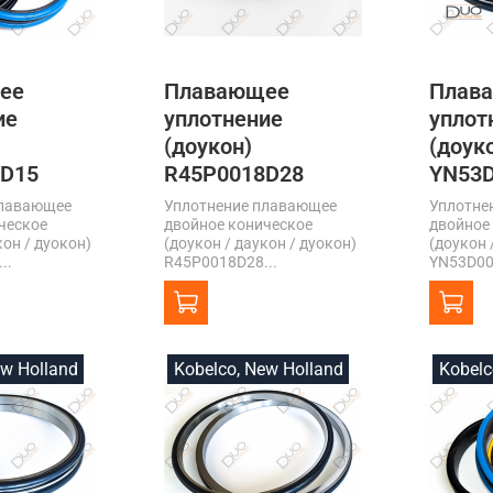
ее
Плавающее
Плав
ие
уплотнение
уплот
(доукон)
(доук
8D15
R45P0018D28
YN53D
плавающее
Уплотнение плавающее
Уплотне
ческое
двойное коническое
двойное
кон / дуокон)
(доукон / даукон / дуокон)
(доукон 
..
R45P0018D28...
YN53D00
ew Holland
Kobelco, New Holland
Kobelc