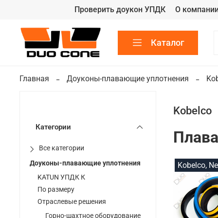
Проверить доукон УПДК
О компани
Каталог
Главная
Доуконы-плавающие уплотнения
Ko
Kobelco
Категории
Плава
Все категории
Доуконы-плавающие уплотнения
Kobelco, N
KATUN УПДК К
По размеру
Отраслевые решения
Горно-шахтное оборудование