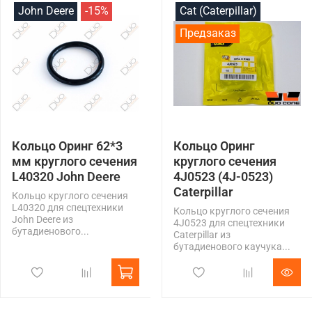
John Deere
-15%
Cat (Caterpillar)
Предзаказ
Кольцо Оринг 62*3
Кольцо Оринг
мм круглого сечения
круглого сечения
L40320 John Deere
4J0523 (4J-0523)
Caterpillar
Кольцо круглого сечения
L40320 для спецтехники
Кольцо круглого сечения
John Deere из
4J0523 для спецтехники
бутадиенового...
Caterpillar из
бутадиенового каучука...