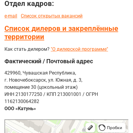
Отдел кадров:
e-mail
Список открытых вакансий
Список дилеров и закреплённые
территории
Как стать дилером?
"О дилерской программе"
Фактический / Почтовый адрес
429960, Чувашская Республика,
г. Новочебоксарск, ул. Южная, д. 3,
помещение 30 (цокольный этаж)
ИНН 2130177250 / КПП 213001001 / ОГРН
1162130064282
ООО «Катунь»
Duo-cone.ru
Резиновые и резинотехнические изделия в Новочебоксарске
Запчасти для спецтехники в Новочебоксарске