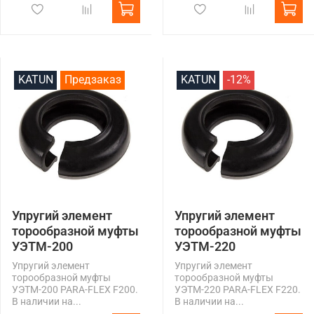
KATUN
Предзаказ
KATUN
-12%
Упругий элемент
Упругий элемент
торообразной муфты
торообразной муфты
УЭТМ-200
УЭТМ-220
Упругий элемент
Упругий элемент
торообразной муфты
торообразной муфты
УЭТМ-200 PARA-FLEX F200.
УЭТМ-220 PARA-FLEX F220.
В наличии на...
В наличии на...