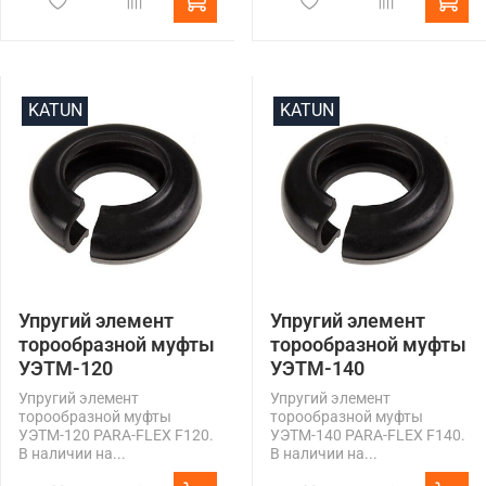
KATUN
KATUN
Упругий элемент
Упругий элемент
торообразной муфты
торообразной муфты
УЭТМ-120
УЭТМ-140
Упругий элемент
Упругий элемент
торообразной муфты
торообразной муфты
УЭТМ-120 PARA-FLEX F120.
УЭТМ-140 PARA-FLEX F140.
В наличии на...
В наличии на...