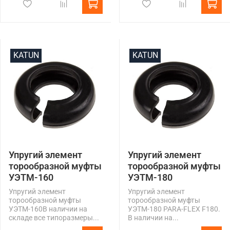
KATUN
KATUN
Упругий элемент
Упругий элемент
торообразной муфты
торообразной муфты
УЭТМ-160
УЭТМ-180
Упругий элемент
Упругий элемент
торообразной муфты
торообразной муфты
УЭТМ-160В наличии на
УЭТМ-180 PARA-FLEX F180.
складе все типоразмеры...
В наличии на...