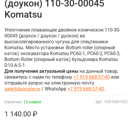
(доукон) 110-30-00045
Komatsu
Уплотнение плавающее двойное коническое 110-30-
00045 (доукон / даукон / дуокон) из
высоколегированного чугуна для спецтехники
Komatsu. Место установки: Bottom roller (опорный
каток) экскаватора Komatsu PC60-1, PC60-2, PC60-3,
Bottom Roller (опорный каток) бульдозера Komatsu
D10-A-S-1
Для получения актуальной цены
на данный товар,
свяжитесь с нами по телефону
+7 919 668-57-40
или
отправьте запрос на электронную почту
sale@duocone.ru
/ WhatsApp
+7 919 668-57-40
.
арт.
100-000-052
Наличие:
13 компл
1 140.00 ₽