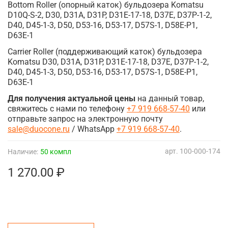
Bottom Roller (опорный каток) бульдозера Komatsu
D10Q-S-2, D30, D31A, D31P, D31E-17-18, D37E, D37P-1-2,
D40, D45-1-3, D50, D53-16, D53-17, D57S-1, D58E-P1,
D63E-1
Carrier Roller (поддерживающий каток) бульдозера
Komatsu D30, D31A, D31P, D31E-17-18, D37E, D37P-1-2,
D40, D45-1-3, D50, D53-16, D53-17, D57S-1, D58E-P1,
D63E-1
Для получения актуальной цены
на данный товар,
свяжитесь с нами по телефону
+7 919 668-57-40
или
отправьте запрос на электронную почту
sale@duocone.ru
/ WhatsApp
+7 919 668-57-40
.
арт.
100-000-174
Наличие:
50 компл
1 270.00 ₽