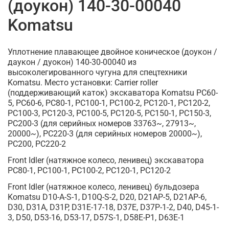
(доукон) 140-30-00040
Komatsu
Уплотнение плавающее двойное коническое (доукон /
даукон / дуокон) 140-30-00040 из
высоколегированного чугуна для спецтехники
Komatsu. Место установки: Carrier roller
(поддерживающий каток) экскаватора Komatsu PC60-
5, PC60-6, PC80-1, PC100-1, PC100-2, PC120-1, PC120-2,
PC100-3, PC120-3, PC100-5, PC120-5, PC150-1, PC150-3,
PC200-3 (для серийных номеров 33763~, 27913~,
20000~), PC220-3 (для серийных номеров 20000~),
PC200, PC220-2
Front Idler (натяжное колесо, ленивец) экскаватора
PC80-1, PC100-1, PC100-2, PC120-1, PC120-2
Front Idler (натяжное колесо, ленивец) бульдозера
Komatsu D10-A-S-1, D10Q-S-2, D20, D21AP-5, D21AP-6,
D30, D31A, D31P, D31E-17-18, D37E, D37P-1-2, D40, D45-1-
3, D50, D53-16, D53-17, D57S-1, D58E-P1, D63E-1