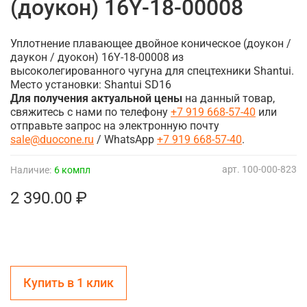
(доукон) 16Y-18-00008
Уплотнение плавающее двойное коническое (доукон /
даукон / дуокон) 16Y-18-00008 из
высоколегированного чугуна для спецтехники Shantui.
Место установки: Shantui SD16
Для получения актуальной цены
на данный товар,
свяжитесь с нами по телефону
+7 919 668-57-40
или
отправьте запрос на электронную почту
sale@duocone.ru
/ WhatsApp
+7 919 668-57-40
.
арт.
100-000-823
Наличие:
6 компл
2 390.00 ₽
Купить в 1 клик