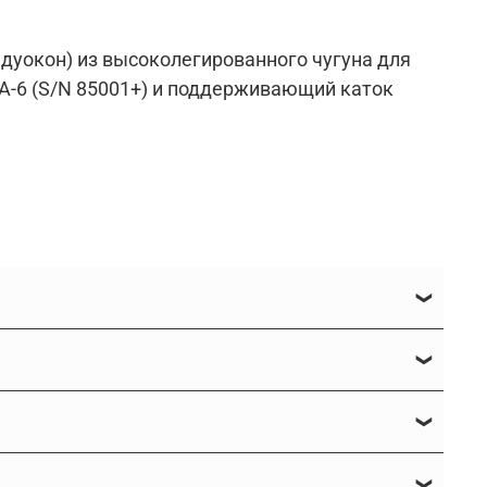
 дуокон) из высоколегированного чугуна для
A-6 (S/N 85001+) и поддерживающий каток
(доукон, дуокон)?
усными плавающими кольцами, важная часть
нусного уплотнения, для которого
потребуется