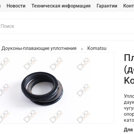
и
Новости
Техническая информация
Гарантии
Кон
Доуконы-плавающие уплотнения
Komatsu
П
(д
K
Упло
даук
чугу
опо
като
Для