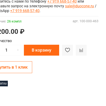
итесь с нами по телефону
+7 919 668-57-40
или
авьте запрос на электронную почту
sale@duocone.ru
/
tsApp
+7 919 668-57-40
.
арт.
100-000-463
чие:
26 компл
200.00 ₽
ЧЕСТВО
В корзину
упить в 1 клик
atsu