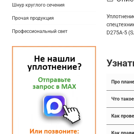
Шнур круглого сечения
Уплотнение
Прочая продукция
спецтехни
Профессиональный свет
D275A-5 (S
Узнат
Что 
Плавающе
Существуе