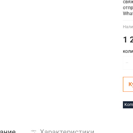
свяж
отпр
Wha
Нали
1 
КОЛИ
К
Kom
ание
Характеристики