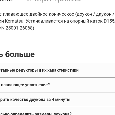
 плавающее двойное коническое (доукон / даукон /
ки Komatsu. Устанавливается на
опорный каток D155
/N 25001-26068)
ь больше
Про планетарные редукторы и их характеристики
Что такое плавающее уплотнение?
такое плавающее уплотнение 
Как проверить качество доукона за 4 минуты
е уплотнение - это самоподжимное уплотнение с двухкон
т достаточно простой способ проверить качество микроко
Как правильно определить размеры доукона?