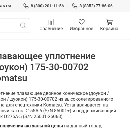
такты
8 (800) 201-11-56
8 (8352) 77-86-06
Сравнение
Избранное
Корзина
лавающее уплотнение
оукон) 175-30-00702
omatsu
тнение плавающее двойное коническое (доукон /
он / дуокон) 175-30-00702 из высоколегированного
на для спецтехники Komatsu. Устанавливается на
рный каток D155A-6 (S/N 85001+) и поддерживающий
к D275A-5 (S/N 25001-26068)
 получения актуальной цены
на данный товар,