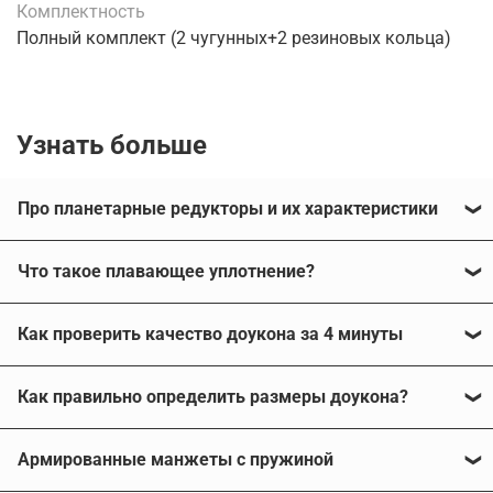
Комплектность
Полный комплект (2 чугунных+2 резиновых кольца)
Узнать больше
Про планетарные редукторы и их характеристики
Что такое плавающее уплотнение?
Что такое плавающее уплотнение
Как проверить качество доукона за 4 минуты
(доукон, дуокон)?
Существует достаточно простой способ проверить
Плавающее уплотнение - это самоподжимное
Как правильно определить размеры доукона?
качество микроконусного уплотнения, для
уплотнение с двухконусными плавающими кольцами,
Планетарные
редукторы BOSCH REXROTH HYDROTRAC
которого
потребуется лишь штангенциркуль.
Как правильно определить размеры доукона?
важная часть механизмов, отвечающая за
серии GFT 8000
представляют собой
Конечно, такая проверка не сообщит чугун это или
Армированные манжеты с пружиной
работоспособность и долговечность узлов. Такие
высокотехнологичные устройства для обеспечения
Инструкция по замеру размеров
сталь, не расскажет о марке и качестве металла и