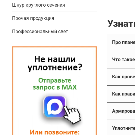
Шнур круглого сечения
Прочая продукция
Узнат
Профессиональный свет
Что 
Плавающе
Существуе
механизмо
лишь шта
металличе
Конечно, 
Как
эластомер
выдержаны
возможно
Ин
Другие на
Армирова
Доукон — 
герметичн
Наши