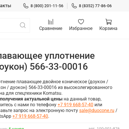
такты
8 (800) 201-11-56
8 (8352) 77-86-06
Сравнение
Избранное
Корзина
лавающее уплотнение
оукон) 566-33-00016
тнение плавающее двойное коническое (доукон /
он / дуокон) 566-33-00016 из высоколегированного
на для спецтехники Komatsu.
 получения актуальной цены
на данный товар,
итесь с нами по телефону
+7 919 668-57-40
или
авьте запрос на электронную почту
sale@duocone.ru
/
tsApp
+7 919 668-57-40
.
арт.
100-001-876