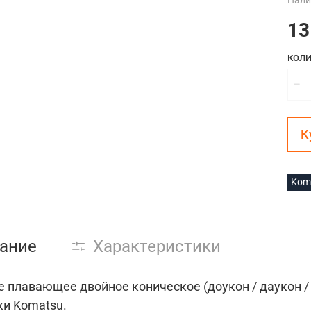
Нали
13
КОЛИ
К
Kom
ание
Характеристики
 плавающее двойное коническое (доукон / даукон /
ки Komatsu.