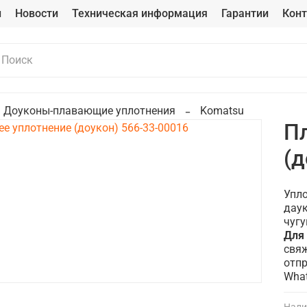
и
Новости
Техническая информация
Гарантии
Кон
Доуконы-плавающие уплотнения
Komatsu
П
(д
Упло
даук
чугу
Для
свяж
отпр
Wha