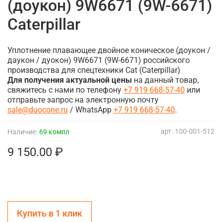
(доукон) 9W6671 (9W-6671)
Caterpillar
Уплотнение плавающее двойное коническое (доукон /
даукон / дуокон) 9W6671 (9W-6671) российского
производства для спецтехники Cat (Caterpillar)
Для получения актуальной цены
на данный товар,
свяжитесь с нами по телефону
+7 919 668-57-40
или
отправьте запрос на электронную почту
sale@duocone.ru
/ WhatsApp
+7 919 668-57-40
.
арт.
100-001-512
Наличие:
69 компл
9 150.00 ₽
Купить в 1 клик