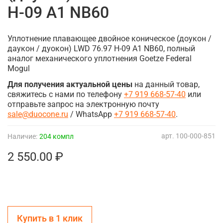
H-09 A1 NB60
Уплотнение плавающее двойное коническое (доукон /
даукон / дуокон) LWD 76.97 H-09 A1 NB60, полный
аналог механического уплотнения Goetze Federal
Mogul
Для получения актуальной цены
на данный товар,
свяжитесь с нами по телефону
+7 919 668-57-40
или
отправьте запрос на электронную почту
sale@duocone.ru
/ WhatsApp
+7 919 668-57-40
.
арт.
100-000-851
Наличие:
204 компл
2 550.00 ₽
Купить в 1 клик