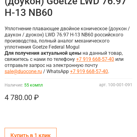
(доукон) Goetze LWD 76.97
H-13 NB60
Уплотнение плавающее двойное коническое (доукон /
даукон / дуокон) LWD 76.97 H-13 NB60 российского
производства, полный аналог механического
уплотнения Goetze Federal Mogul
Для получения актуальной цены
на данный товар,
свяжитесь с нами по телефону
+7 919 668-57-40
или
отправьте запрос на электронную почту
sale@duocone.ru
/ WhatsApp
+7 919 668-57-40
.
арт.
100-001-091
Наличие:
55 компл
4 780.00 ₽
Купить в 1 клик