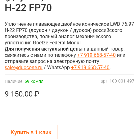
H-22 FP70
Уплотнение плавающее двойное коническое LWD 76.97
H-22 FP70 (доукон / даукон / дуокон) российского
производства, полный аналог механического
уплотнения Goetze Federal Mogul
Для получения актуальной цены
на данный товар,
свяжитесь с нами по телефону
+7 919 668-57-40
или
отправьте запрос на электронную почту
sale@duocone.ru
/ WhatsApp
+7 919 668-57-40
.
арт.
100-001-497
Наличие:
69 компл
9 150.00 ₽
Купить в 1 клик