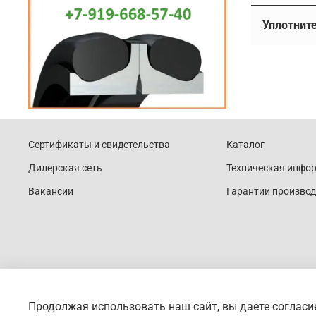
возможно
Ин
Другие на
Армирова
Доукон — 
герметичн
Прин
Наши
Планета
круглым
,
армирова
Уплотнит
необ
устройств
манжеты з
машиностр
из-з
1. Эл
Данный ти
учетом вы
самым по
соединени
натяжных 
различны
В та
посторонн
Любые зам
Армирова
сери
В процесс
типы упло
Редуктор
- Утечка 
проб
Диаметр 
за трения
линиях), 
поэтому 
Сертификаты и свидетельства
Каталог
Осно
штангенци
также рав
управлени
- Попадан
При 
Дилерская сеть
Техническая инфо
уплотнени
железнод
что сниж
мета
1.
Кольца
микрокону
редукторо
Вакансии
Гарантии производ
- Проникн
точн
Это наибо
манжеты 
Важно зн
резина, с
Осно
металличе
Преи
и простот
месяцев
,
герметиз
проработ
Высо
2.
Кольца
стального
Хоро
Эти кольц
Продолжая использовать наш сайт, вы даете согласи
Прос
Поставлят