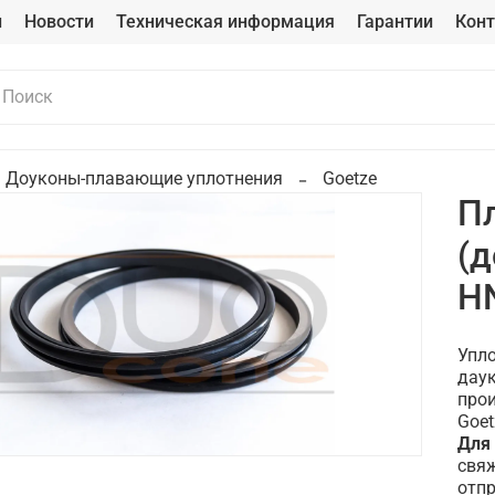
и
Новости
Техническая информация
Гарантии
Кон
Доуконы-плавающие уплотнения
Goetze
П
(д
H
Упло
даук
прои
Goet
Для
свяж
отпр