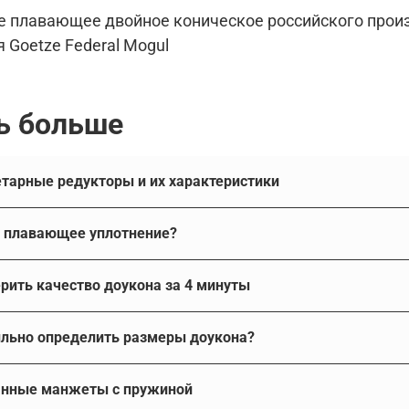
е плавающее двойное коническое российского произ
 Goetze Federal Mogul
ь больше
Про планетарные редукторы и их характеристики
Что такое плавающее уплотнение?
такое плавающее уплотнение 
Как проверить качество доукона за 4 минуты
е уплотнение - это самоподжимное уплотнение с двухкон
т достаточно простой способ проверить качество микроко
Как правильно определить размеры доукона?
в, отвечающая за работоспособность и долговечность узл
нгенциркуль.
ских колец, которые точно притерты друг к другу и подж
такая проверка не сообщит чугун это или сталь, не расска
 правильно определить размеры доукона
ов. Таким образом, осевая нагрузка обеспечивает гермет
 ли все требования по размерам микроконуса, в т.ч. шеро
Армированные манжеты с пружиной