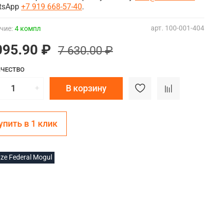
tsApp
+7 919 668-57-40
.
арт.
100-001-404
чие:
4 компл
095.90 ₽
7 630.00 ₽
ЧЕСТВО
В корзину
упить в 1 клик
ze Federal Mogul