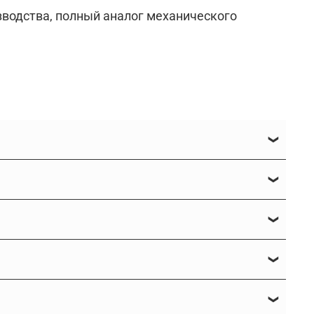
водства, полный аналог механического
(доукон, дуокон)?
усными плавающими кольцами, важная часть
нусного уплотнения, для которого
потребуется
ов. Такие уплотнения состоят из двух
имаются (подпружиниваются) кольцами из
жет о марке и качестве металла и эластомера,
?
ичность.
ховатость и плоскостность. Зато появится