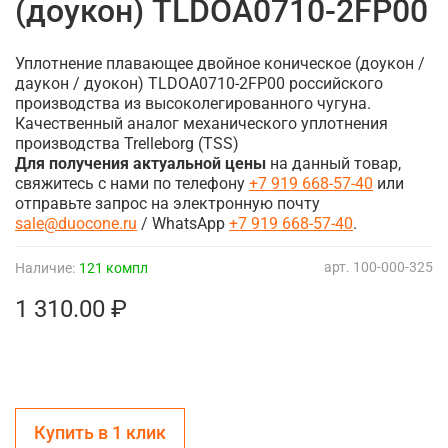
(доукон) TLDOA0710-2FP00
Уплотнение плавающее двойное коническое (доукон /
даукон / дуокон) TLDOA0710-2FP00 российского
производства из высоколегированного чугуна.
Качественный аналог механического уплотнения
производства Trelleborg (TSS)
Для получения актуальной цены
на данный товар,
свяжитесь с нами по телефону
+7 919 668-57-40
или
отправьте запрос на электронную почту
sale@duocone.ru
/ WhatsApp
+7 919 668-57-40
.
арт.
100-000-325
Наличие:
121 компл
1 310.00 ₽
Купить в 1 клик