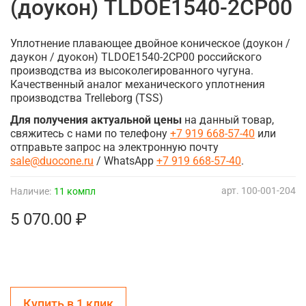
(доукон) TLDOE1540-2CP00
Уплотнение плавающее двойное коническое (доукон /
даукон / дуокон) TLDOE1540-2CP00 российского
производства из высоколегированного чугуна.
Качественный аналог механического уплотнения
производства Trelleborg (TSS)
Для получения актуальной цены
на данный товар,
свяжитесь с нами по телефону
+7 919 668-57-40
или
отправьте запрос на электронную почту
sale@duocone.ru
/ WhatsApp
+7 919 668-57-40
.
арт.
100-001-204
Наличие:
11 компл
5 070.00 ₽
Купить в 1 клик