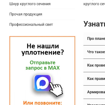
Шнур круглого сечения
круглого се
Прочая продукция
Узнат
Профессиональный свет
Что 
Плавающе
Существуе
механизмо
лишь шта
металличе
Конечно, 
Как
эластомер
выдержаны
возможно
Ин
Другие на
Армирова