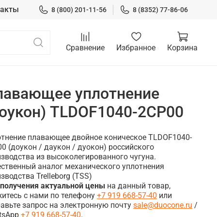
такты
8 (800) 201-11-56
8 (8352) 77-86-06
Сравнение
Избранное
Корзина
лавающее уплотнение
доукон) TLDOF1040-2CP00
отнение плавающее двойное коническое TLDOF1040-
0 (доукон / даукон / дуокон) российского
зводства из высоколегированного чугуна.
ственный аналог механического уплотнения
зводства Trelleborg (TSS)
 получения актуальной цены
на данный товар,
итесь с нами по телефону
+7 919 668-57-40
или
авьте запрос на электронную почту
sale@duocone.ru
/
tsApp
+7 919 668-57-40
.