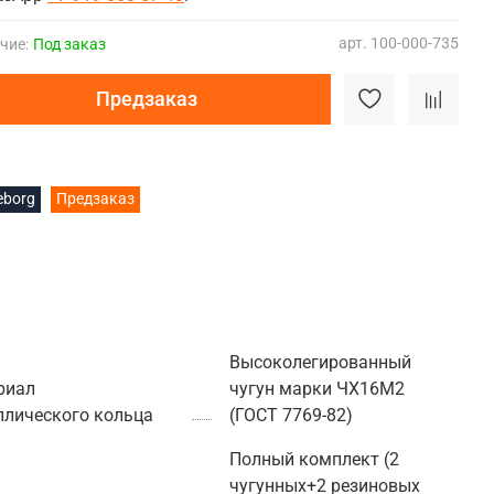
арт.
100-000-735
чие:
Под заказ
Предзаказ
leborg
Предзаказ
Высоколегированный
риал
чугун марки ЧХ16М2
ллического кольца
(ГОСТ 7769-82)
Полный комплект (2
чугунных+2 резиновых