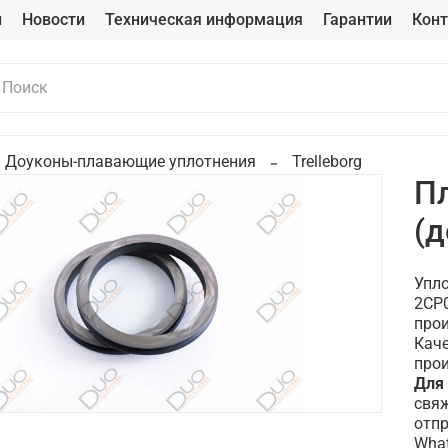
и
Новости
Техническая информация
Гарантии
Кон
Доуконы-плавающие уплотнения
Trelleborg
П
(
Упл
2CP0
прои
Каче
прои
Для
свяж
отпр
Wha