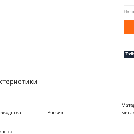
Нали
Trel
ктеристики
Мате
изводства
Россия
мета
ольца